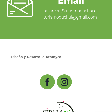
Email
palarcon@turismoquehui.cl
turismoquehui@gmail.com
Diseño y Desarrollo Atomyco